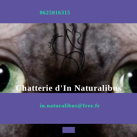
Aller
au
0625016315
contenu
Chatterie d'In Naturalibus
in.naturalibus@free.fr
Open