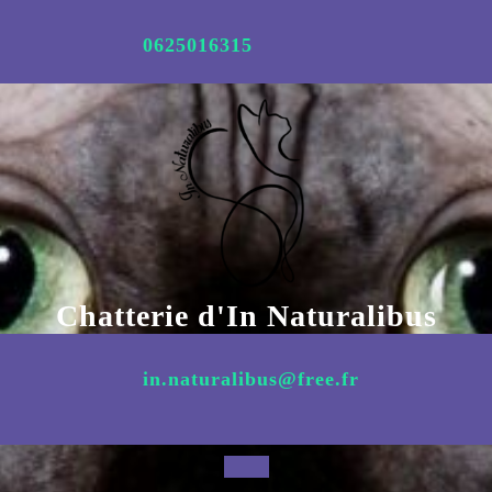
Aller
au
0625016315
contenu
Chatterie d'In Naturalibus
in.naturalibus@free.fr
Open