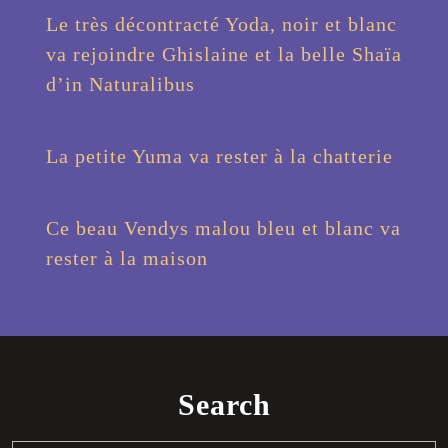
Le très décontracté Yoda, noir et blanc
va rejoindre Ghislaine et la belle Shaïa
d’in Naturalibus
La petite Yuma va rester à la chatterie
Ce beau Vendys malou bleu et blanc va
rester à la maison
Search