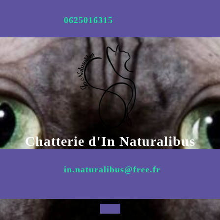
Aller
au
0625016315
contenu
Chatterie d'In Naturalibus
in.naturalibus@free.fr
Open