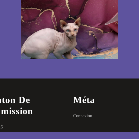
ton De
Méta
mission
Connexion
26
025