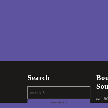
Search
Bou
Sou
Search
for:
avril 20
juillet 2