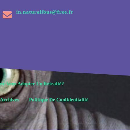
in.naturalibus@free.fr
ez-Vous Adopter Un Retraité?
Archives
Politique De Confidentialité