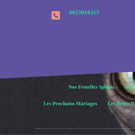
Aller
au
0625016315
contenu
Nos Femelles Sphynx
Nos
Les Prochains Mariages
Les Bébés D