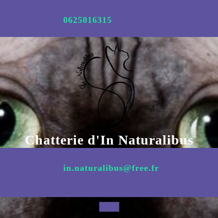
Aller
au
0625016315
contenu
Chatterie d'In Naturalibus
in.naturalibus@free.fr
Open