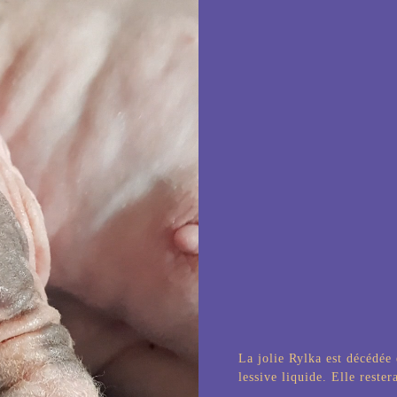
La jolie Rylka est décédée 
lessive liquide. Elle rester