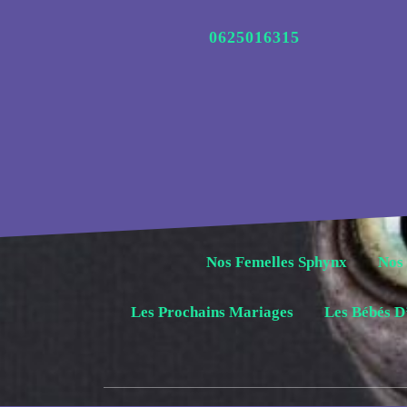
Aller
au
0625016315
contenu
Nos Femelles Sphynx
Nos
Les Prochains Mariages
Les Bébés D