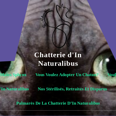
Chatterie d'In
Naturalibus
 Males Sphynx
Vous Voulez Adopter Un Chaton?
Voul
’In Naturalibus
Nos Stérilisés, Retraités Et Disparus
Palmarès De La Chatterie D’In Naturalibus