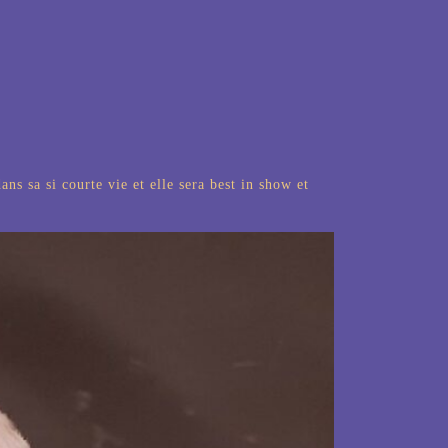
ns sa si courte vie et elle sera best in show et