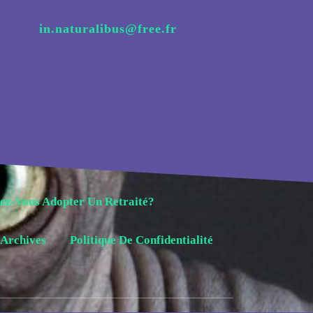
in.naturalibus@free.fr
ez-Vous Adopter Un Retraité?
Archives
Politique De Confidentialité