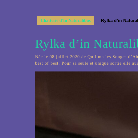
Rylka d’in Natura
Chatterie d'In Naturalibus
Rylka d’in Natural
Née le 08 juillet 2020 de Quilima les Songes d’Aby
best of best. Pour sa seule et unique sortie elle au